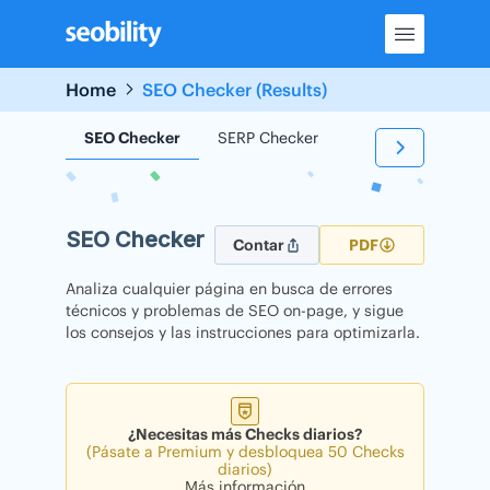
Skip
to
content
Home
SEO Checker (Results)
SEO Checker
SERP Checker
Backlink Checker
SEO Checker
Contar
PDF
Analiza cualquier página en busca de errores
técnicos y problemas de SEO on-page, y sigue
los consejos y las instrucciones para optimizarla.
¿Necesitas más Checks diarios?
(Pásate a Premium y desbloquea 50 Checks
diarios)
Más información