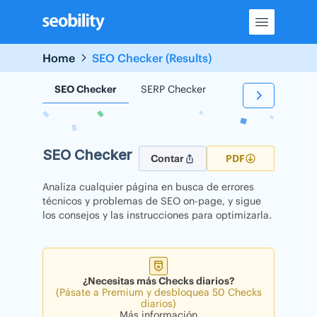
Skip
to
content
Home
SEO Checker (Results)
SEO Checker
SERP Checker
Backlink Checker
SEO Checker
Contar
PDF
Analiza cualquier página en busca de errores
técnicos y problemas de SEO on-page, y sigue
los consejos y las instrucciones para optimizarla.
¿Necesitas más Checks diarios?
(Pásate a Premium y desbloquea 50 Checks
diarios)
Más información