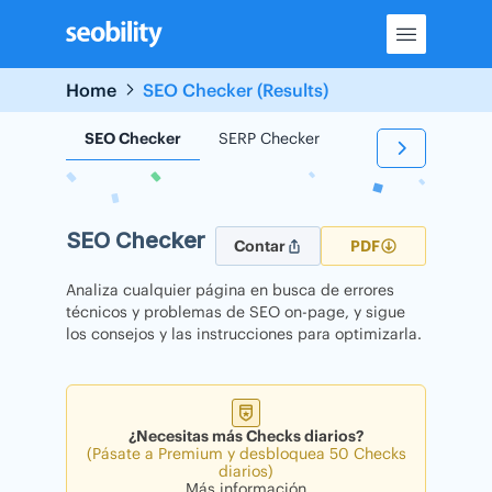
Skip
to
content
Home
SEO Checker (Results)
SEO Checker
SERP Checker
Backlink Checker
SEO Checker
Contar
PDF
Analiza cualquier página en busca de errores
técnicos y problemas de SEO on-page, y sigue
los consejos y las instrucciones para optimizarla.
¿Necesitas más Checks diarios?
(Pásate a Premium y desbloquea 50 Checks
diarios)
Más información