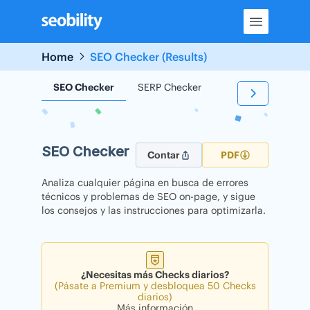
Skip
to
content
Home
SEO Checker (Results)
SEO Checker
SERP Checker
Backlink Checker
SEO Checker
Contar
PDF
Analiza cualquier página en busca de errores
técnicos y problemas de SEO on-page, y sigue
los consejos y las instrucciones para optimizarla.
¿Necesitas más Checks diarios?
(Pásate a Premium y desbloquea 50 Checks
diarios)
Más información