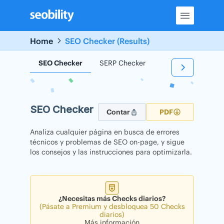
Skip
to
content
Home
SEO Checker (Results)
SEO Checker
SERP Checker
Backlink Checker
SEO Checker
Contar
PDF
Analiza cualquier página en busca de errores
técnicos y problemas de SEO on-page, y sigue
los consejos y las instrucciones para optimizarla.
¿Necesitas más Checks diarios?
(Pásate a Premium y desbloquea 50 Checks
diarios)
Más información