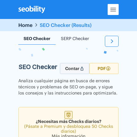
Skip
to
content
Home
SEO Checker (Results)
SEO Checker
SERP Checker
Backlink Checker
SEO Checker
Contar
PDF
Analiza cualquier página en busca de errores
técnicos y problemas de SEO on-page, y sigue
los consejos y las instrucciones para optimizarla.
¿Necesitas más Checks diarios?
(Pásate a Premium y desbloquea 50 Checks
diarios)
Más información