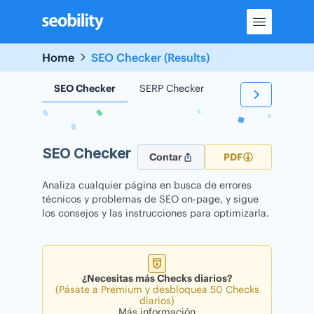
Skip
to
content
Home
SEO Checker (Results)
SEO Checker
SERP Checker
Backlink Checker
SEO Checker
Contar
PDF
Analiza cualquier página en busca de errores
técnicos y problemas de SEO on-page, y sigue
los consejos y las instrucciones para optimizarla.
¿Necesitas más Checks diarios?
(Pásate a Premium y desbloquea 50 Checks
diarios)
Más información