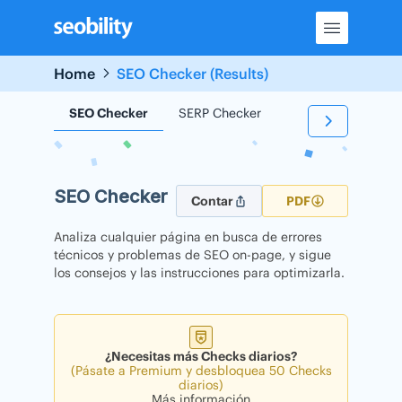
Skip
to
content
Home
SEO Checker (Results)
SEO Checker
SERP Checker
Backlink Checker
SEO Checker
Contar
PDF
Analiza cualquier página en busca de errores
técnicos y problemas de SEO on-page, y sigue
los consejos y las instrucciones para optimizarla.
¿Necesitas más Checks diarios?
(Pásate a Premium y desbloquea 50 Checks
diarios)
Más información