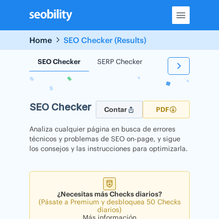
Skip
to
content
Home
SEO Checker (Results)
SEO Checker
SERP Checker
Backlink Checker
SEO Checker
Contar
PDF
Analiza cualquier página en busca de errores
técnicos y problemas de SEO on-page, y sigue
los consejos y las instrucciones para optimizarla.
¿Necesitas más Checks diarios?
(Pásate a Premium y desbloquea 50 Checks
diarios)
Más información