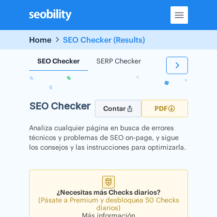
Skip
to
content
Home
SEO Checker (Results)
SEO Checker
SERP Checker
Backlink Checker
SEO Checker
Contar
PDF
Analiza cualquier página en busca de errores
técnicos y problemas de SEO on-page, y sigue
los consejos y las instrucciones para optimizarla.
¿Necesitas más Checks diarios?
(Pásate a Premium y desbloquea 50 Checks
diarios)
Más información