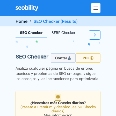
Skip
to
content
Home
SEO Checker (Results)
SEO Checker
SERP Checker
Backlink Checker
SEO Checker
Contar
PDF
Analiza cualquier página en busca de errores
técnicos y problemas de SEO on-page, y sigue
los consejos y las instrucciones para optimizarla.
¿Necesitas más Checks diarios?
(Pásate a Premium y desbloquea 50 Checks
diarios)
Más información