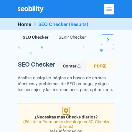
Skip
to
content
Home
SEO Checker (Results)
SEO Checker
SERP Checker
Backlink Checker
SEO Checker
Contar
PDF
Analiza cualquier página en busca de errores
técnicos y problemas de SEO on-page, y sigue
los consejos y las instrucciones para optimizarla.
¿Necesitas más Checks diarios?
(Pásate a Premium y desbloquea 50 Checks
diarios)
Más información