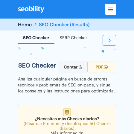
Skip
to
content
Home
SEO Checker (Results)
SEO Checker
SERP Checker
Backlink Checker
SEO Checker
Contar
PDF
Analiza cualquier página en busca de errores
técnicos y problemas de SEO on-page, y sigue
los consejos y las instrucciones para optimizarla.
¿Necesitas más Checks diarios?
(Pásate a Premium y desbloquea 50 Checks
diarios)
Más información