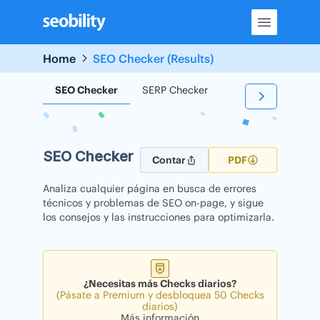
Skip
to
content
Home
SEO Checker (Results)
SEO Checker
SERP Checker
Backlink Checker
SEO Checker
Contar
PDF
Analiza cualquier página en busca de errores
técnicos y problemas de SEO on-page, y sigue
los consejos y las instrucciones para optimizarla.
¿Necesitas más Checks diarios?
(Pásate a Premium y desbloquea 50 Checks
diarios)
Más información