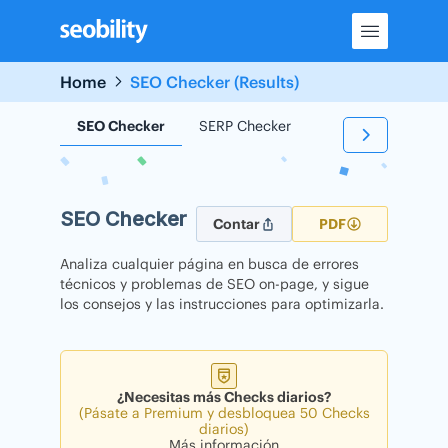
Skip
to
content
Home
SEO Checker (Results)
SEO Checker
SERP Checker
Backlink Checker
SEO Checker
Contar
PDF
Analiza cualquier página en busca de errores
técnicos y problemas de SEO on-page, y sigue
los consejos y las instrucciones para optimizarla.
¿Necesitas más Checks diarios?
(Pásate a Premium y desbloquea 50 Checks
diarios)
Más información