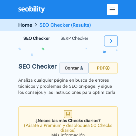
Skip
to
content
Home
SEO Checker (Results)
SEO Checker
SERP Checker
Backlink Checker
SEO Checker
Contar
PDF
Analiza cualquier página en busca de errores
técnicos y problemas de SEO on-page, y sigue
los consejos y las instrucciones para optimizarla.
¿Necesitas más Checks diarios?
(Pásate a Premium y desbloquea 50 Checks
diarios)
Más información