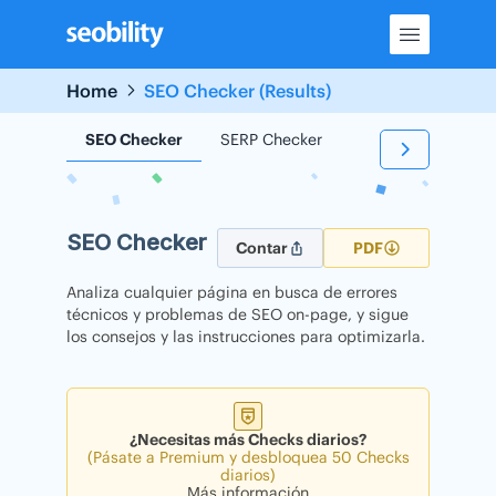
Skip
to
content
Home
SEO Checker (Results)
SEO Checker
SERP Checker
Backlink Checker
SEO Checker
Contar
PDF
Analiza cualquier página en busca de errores
técnicos y problemas de SEO on-page, y sigue
los consejos y las instrucciones para optimizarla.
¿Necesitas más Checks diarios?
(Pásate a Premium y desbloquea 50 Checks
diarios)
Más información