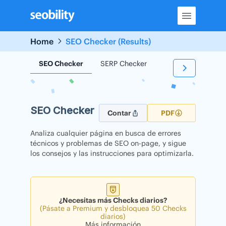
Skip
to
content
Home
SEO Checker (Results)
SEO Checker
SERP Checker
Backlink Checker
SEO Checker
Contar
PDF
Analiza cualquier página en busca de errores
técnicos y problemas de SEO on-page, y sigue
los consejos y las instrucciones para optimizarla.
¿Necesitas más Checks diarios?
(Pásate a Premium y desbloquea 50 Checks
diarios)
Más información