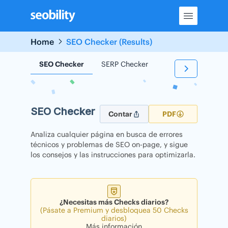
Skip
to
content
Home
SEO Checker (Results)
SEO Checker
SERP Checker
Backlink Checker
SEO Checker
Contar
PDF
Analiza cualquier página en busca de errores
técnicos y problemas de SEO on-page, y sigue
los consejos y las instrucciones para optimizarla.
¿Necesitas más Checks diarios?
(Pásate a Premium y desbloquea 50 Checks
diarios)
Más información