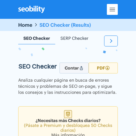
Skip
to
content
Home
SEO Checker (Results)
SEO Checker
SERP Checker
Backlink Checker
SEO Checker
Contar
PDF
Analiza cualquier página en busca de errores
técnicos y problemas de SEO on-page, y sigue
los consejos y las instrucciones para optimizarla.
¿Necesitas más Checks diarios?
(Pásate a Premium y desbloquea 50 Checks
diarios)
Más información