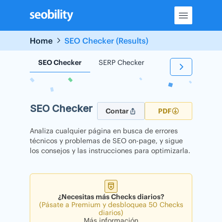
Skip
to
content
Home
SEO Checker (Results)
SEO Checker
SERP Checker
Backlink Checker
SEO Checker
Contar
PDF
Analiza cualquier página en busca de errores
técnicos y problemas de SEO on-page, y sigue
los consejos y las instrucciones para optimizarla.
¿Necesitas más Checks diarios?
(Pásate a Premium y desbloquea 50 Checks
diarios)
Más información