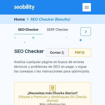
Skip
to
content
Home
SEO Checker (Results)
SEO Checker
SERP Checker
Backlink Checker
SEO Checker
Contar
PDF
Analiza cualquier página en busca de errores
técnicos y problemas de SEO on-page, y sigue
los consejos y las instrucciones para optimizarla.
¿Necesitas más Checks diarios?
(Pásate a Premium y desbloquea 50 Checks
diarios)
Más información