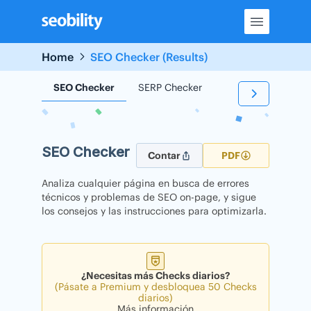
Skip
to
content
Home
SEO Checker (Results)
SEO Checker
SERP Checker
Backlink Checker
SEO Checker
Contar
PDF
Analiza cualquier página en busca de errores
técnicos y problemas de SEO on-page, y sigue
los consejos y las instrucciones para optimizarla.
¿Necesitas más Checks diarios?
(Pásate a Premium y desbloquea 50 Checks
diarios)
Más información