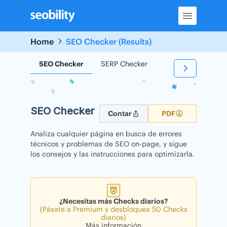
Skip
to
content
Home
SEO Checker (Results)
SEO Checker
SERP Checker
Backlink Checker
SEO Checker
Contar
PDF
Analiza cualquier página en busca de errores
técnicos y problemas de SEO on-page, y sigue
los consejos y las instrucciones para optimizarla.
¿Necesitas más Checks diarios?
(Pásate a Premium y desbloquea 50 Checks
diarios)
Más información