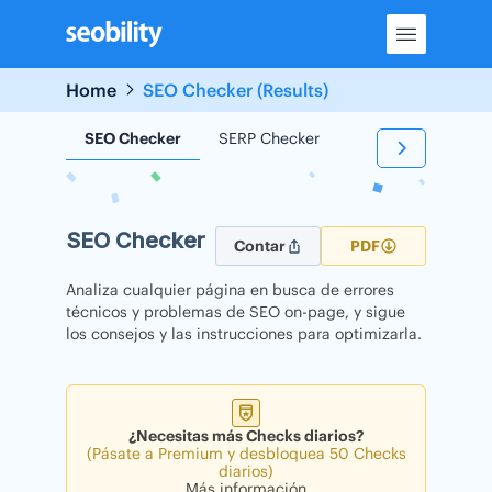
Skip
to
content
Home
SEO Checker (Results)
SEO Checker
SERP Checker
Backlink Checker
SEO Checker
Contar
PDF
Analiza cualquier página en busca de errores
técnicos y problemas de SEO on-page, y sigue
los consejos y las instrucciones para optimizarla.
¿Necesitas más Checks diarios?
(Pásate a Premium y desbloquea 50 Checks
diarios)
Más información