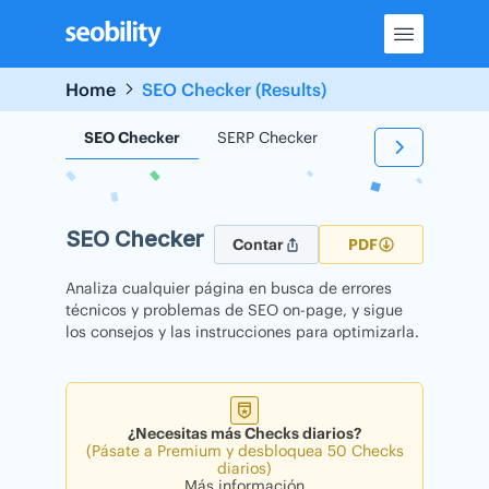
Skip
to
content
Home
SEO Checker (Results)
SEO Checker
SERP Checker
Backlink Checker
SEO Checker
Contar
PDF
Analiza cualquier página en busca de errores
técnicos y problemas de SEO on-page, y sigue
los consejos y las instrucciones para optimizarla.
¿Necesitas más Checks diarios?
(Pásate a Premium y desbloquea 50 Checks
diarios)
Más información