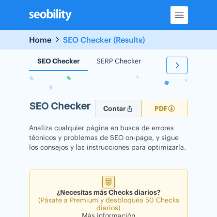
Skip
to
content
Home
SEO Checker (Results)
SEO Checker
SERP Checker
Backlink Checker
SEO Checker
Contar
PDF
Analiza cualquier página en busca de errores
técnicos y problemas de SEO on-page, y sigue
los consejos y las instrucciones para optimizarla.
¿Necesitas más Checks diarios?
(Pásate a Premium y desbloquea 50 Checks
diarios)
Más información