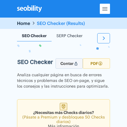
Skip
to
content
Home
SEO Checker (Results)
SEO Checker
SERP Checker
Backlink Checker
SEO Checker
Contar
PDF
Analiza cualquier página en busca de errores
técnicos y problemas de SEO on-page, y sigue
los consejos y las instrucciones para optimizarla.
¿Necesitas más Checks diarios?
(Pásate a Premium y desbloquea 50 Checks
diarios)
Más información