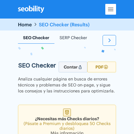
Skip
to
content
Home
SEO Checker (Results)
SEO Checker
SERP Checker
Backlink Checker
SEO Checker
Contar
PDF
Analiza cualquier página en busca de errores
técnicos y problemas de SEO on-page, y sigue
los consejos y las instrucciones para optimizarla.
¿Necesitas más Checks diarios?
(Pásate a Premium y desbloquea 50 Checks
diarios)
Más información