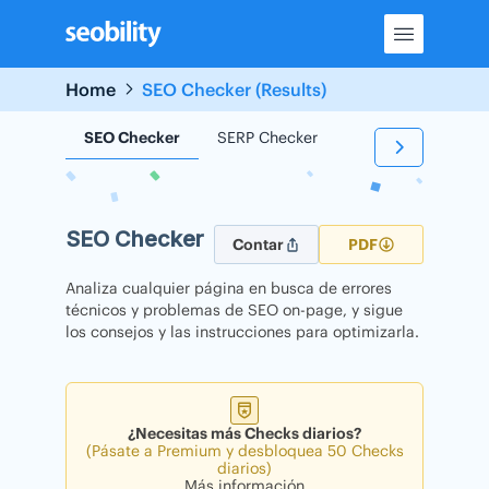
Skip
to
content
Home
SEO Checker (Results)
SEO Checker
SERP Checker
Backlink Checker
SEO Checker
Contar
PDF
Analiza cualquier página en busca de errores
técnicos y problemas de SEO on-page, y sigue
los consejos y las instrucciones para optimizarla.
¿Necesitas más Checks diarios?
(Pásate a Premium y desbloquea 50 Checks
diarios)
Más información