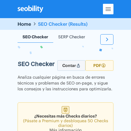
Skip
to
content
Home
SEO Checker (Results)
SEO Checker
SERP Checker
Backlink Checker
SEO Checker
Contar
PDF
Analiza cualquier página en busca de errores
técnicos y problemas de SEO on-page, y sigue
los consejos y las instrucciones para optimizarla.
¿Necesitas más Checks diarios?
(Pásate a Premium y desbloquea 50 Checks
diarios)
Más información