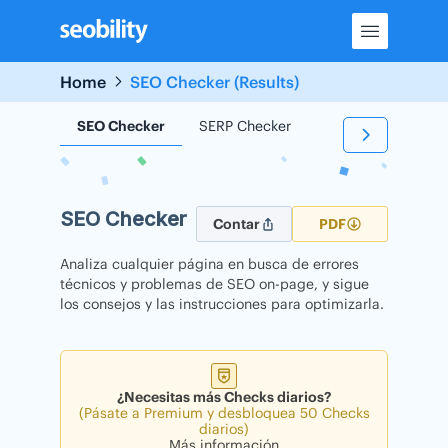
Skip
to
content
Home
SEO Checker (Results)
SEO Checker
SERP Checker
Backlink Checker
SEO Checker
Contar
PDF
Analiza cualquier página en busca de errores
técnicos y problemas de SEO on-page, y sigue
los consejos y las instrucciones para optimizarla.
¿Necesitas más Checks diarios?
(Pásate a Premium y desbloquea 50 Checks
diarios)
Más información