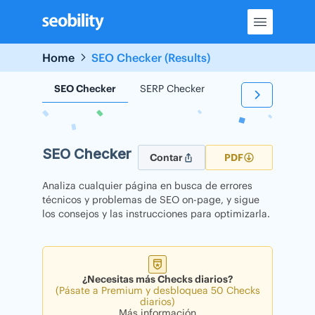
Skip
to
content
Home
SEO Checker (Results)
SEO Checker
SERP Checker
Backlink Checker
SEO Checker
Contar
PDF
Analiza cualquier página en busca de errores
técnicos y problemas de SEO on-page, y sigue
los consejos y las instrucciones para optimizarla.
¿Necesitas más Checks diarios?
(Pásate a Premium y desbloquea 50 Checks
diarios)
Más información