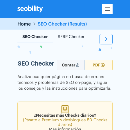
Skip
to
content
Home
SEO Checker (Results)
SEO Checker
SERP Checker
Backlink Checker
SEO Checker
Contar
PDF
Analiza cualquier página en busca de errores
técnicos y problemas de SEO on-page, y sigue
los consejos y las instrucciones para optimizarla.
¿Necesitas más Checks diarios?
(Pásate a Premium y desbloquea 50 Checks
diarios)
Más información