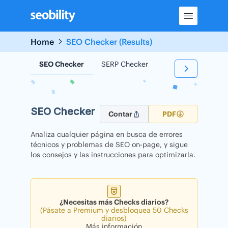
Skip
to
content
Home
SEO Checker (Results)
SEO Checker
SERP Checker
Backlink Checker
SEO Checker
Contar
PDF
Analiza cualquier página en busca de errores
técnicos y problemas de SEO on-page, y sigue
los consejos y las instrucciones para optimizarla.
¿Necesitas más Checks diarios?
(Pásate a Premium y desbloquea 50 Checks
diarios)
Más información