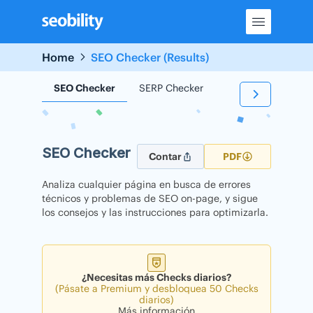
Skip
to
content
Home
SEO Checker (Results)
SEO Checker
SERP Checker
Backlink Checker
SEO Checker
Contar
PDF
Analiza cualquier página en busca de errores
técnicos y problemas de SEO on-page, y sigue
los consejos y las instrucciones para optimizarla.
¿Necesitas más Checks diarios?
(Pásate a Premium y desbloquea 50 Checks
diarios)
Más información