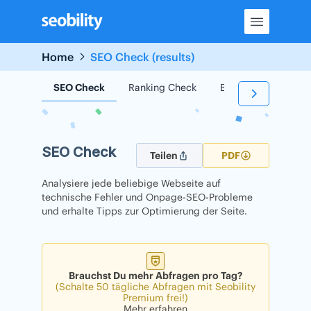
Skip
to
content
Home
SEO Check (results)
SEO Check
Ranking Check
Backlink Check
SEO Check
Teilen
PDF
Analysiere jede beliebige Webseite auf
technische Fehler und Onpage-SEO-Probleme
und erhalte Tipps zur Optimierung der Seite.
Brauchst Du mehr Abfragen pro Tag?
(Schalte 50 tägliche Abfragen mit Seobility
Premium frei!)
Mehr erfahren