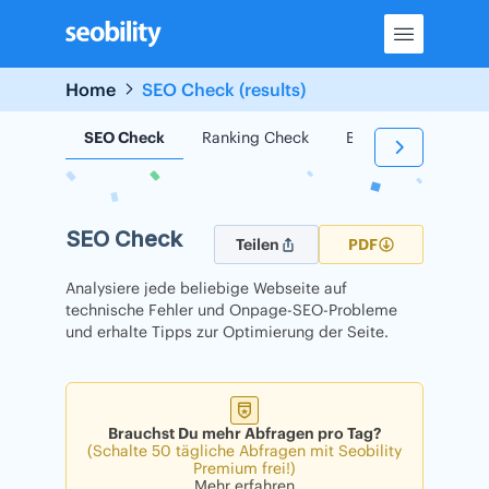
Skip
to
content
Home
SEO Check (results)
SEO Check
Ranking Check
Backlink Check
SEO Check
Teilen
PDF
Analysiere jede beliebige Webseite auf
technische Fehler und Onpage-SEO-Probleme
und erhalte Tipps zur Optimierung der Seite.
Brauchst Du mehr Abfragen pro Tag?
(Schalte 50 tägliche Abfragen mit Seobility
Premium frei!)
Mehr erfahren