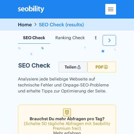
Skip
to
content
Home
SEO Check (results)
SEO Check
Ranking Check
Backlink Check
SEO Check
Teilen
PDF
Analysiere jede beliebige Webseite auf
technische Fehler und Onpage-SEO-Probleme
und erhalte Tipps zur Optimierung der Seite.
Brauchst Du mehr Abfragen pro Tag?
(Schalte 50 tägliche Abfragen mit Seobility
Premium frei!)
Mehr erfahren