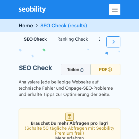
Skip
to
content
Home
SEO Check (results)
SEO Check
Ranking Check
Backlink Check
SEO Check
Teilen
PDF
Analysiere jede beliebige Webseite auf
technische Fehler und Onpage-SEO-Probleme
und erhalte Tipps zur Optimierung der Seite.
Brauchst Du mehr Abfragen pro Tag?
(Schalte 50 tägliche Abfragen mit Seobility
Premium frei!)
Mehr erfahren