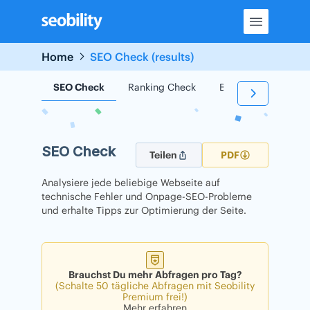
Skip
to
content
Home
SEO Check (results)
SEO Check
Ranking Check
Backlink Check
SEO Check
Teilen
PDF
Analysiere jede beliebige Webseite auf
technische Fehler und Onpage-SEO-Probleme
und erhalte Tipps zur Optimierung der Seite.
Brauchst Du mehr Abfragen pro Tag?
(Schalte 50 tägliche Abfragen mit Seobility
Premium frei!)
Mehr erfahren