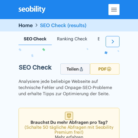
Skip
to
content
Home
SEO Check (results)
SEO Check
Ranking Check
Backlink Check
SEO Check
Teilen
PDF
Analysiere jede beliebige Webseite auf
technische Fehler und Onpage-SEO-Probleme
und erhalte Tipps zur Optimierung der Seite.
Brauchst Du mehr Abfragen pro Tag?
(Schalte 50 tägliche Abfragen mit Seobility
Premium frei!)
Mehr erfahren