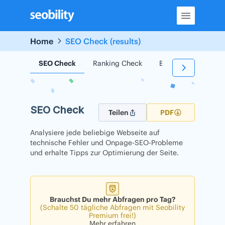
Skip
to
content
Home
SEO Check (results)
SEO Check
Ranking Check
Backlink Check
SEO Check
Teilen
PDF
Analysiere jede beliebige Webseite auf
technische Fehler und Onpage-SEO-Probleme
und erhalte Tipps zur Optimierung der Seite.
Brauchst Du mehr Abfragen pro Tag?
(Schalte 50 tägliche Abfragen mit Seobility
Premium frei!)
Mehr erfahren