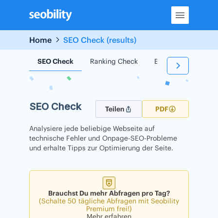
Skip
to
content
Home
SEO Check (results)
SEO Check
Ranking Check
Backlink Check
SEO Check
Teilen
PDF
Analysiere jede beliebige Webseite auf
technische Fehler und Onpage-SEO-Probleme
und erhalte Tipps zur Optimierung der Seite.
Brauchst Du mehr Abfragen pro Tag?
(Schalte 50 tägliche Abfragen mit Seobility
Premium frei!)
Mehr erfahren