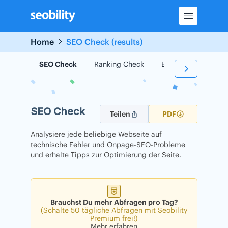
Skip
to
content
Home
SEO Check (results)
SEO Check
Ranking Check
Backlink Check
SEO Check
Teilen
PDF
Analysiere jede beliebige Webseite auf
technische Fehler und Onpage-SEO-Probleme
und erhalte Tipps zur Optimierung der Seite.
Brauchst Du mehr Abfragen pro Tag?
(Schalte 50 tägliche Abfragen mit Seobility
Premium frei!)
Mehr erfahren