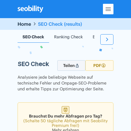
Skip
to
content
Home
SEO Check (results)
SEO Check
Ranking Check
Backlink Check
SEO Check
Teilen
PDF
Analysiere jede beliebige Webseite auf
technische Fehler und Onpage-SEO-Probleme
und erhalte Tipps zur Optimierung der Seite.
Brauchst Du mehr Abfragen pro Tag?
(Schalte 50 tägliche Abfragen mit Seobility
Premium frei!)
Mehr erfahren