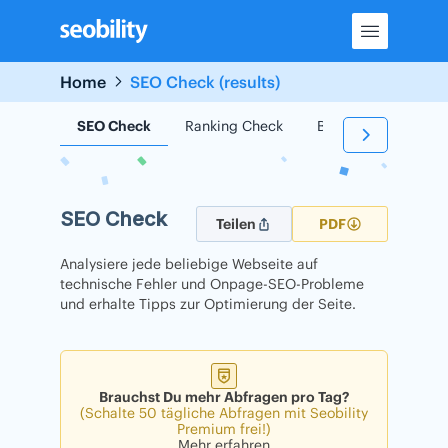
Skip
to
content
Home
SEO Check (results)
SEO Check
Ranking Check
Backlink Check
SEO Check
Teilen
PDF
Analysiere jede beliebige Webseite auf
technische Fehler und Onpage-SEO-Probleme
und erhalte Tipps zur Optimierung der Seite.
Brauchst Du mehr Abfragen pro Tag?
(Schalte 50 tägliche Abfragen mit Seobility
Premium frei!)
Mehr erfahren