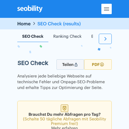
Skip
to
content
Home
SEO Check (results)
SEO Check
Ranking Check
Backlink Check
SEO Check
Teilen
PDF
Analysiere jede beliebige Webseite auf
technische Fehler und Onpage-SEO-Probleme
und erhalte Tipps zur Optimierung der Seite.
Brauchst Du mehr Abfragen pro Tag?
(Schalte 50 tägliche Abfragen mit Seobility
Premium frei!)
Mehr erfahren