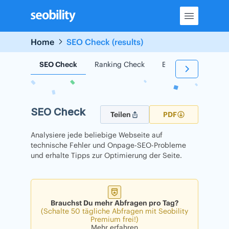
Skip
to
content
Home
SEO Check (results)
SEO Check
Ranking Check
Backlink Check
SEO Check
Teilen
PDF
Analysiere jede beliebige Webseite auf
technische Fehler und Onpage-SEO-Probleme
und erhalte Tipps zur Optimierung der Seite.
Brauchst Du mehr Abfragen pro Tag?
(Schalte 50 tägliche Abfragen mit Seobility
Premium frei!)
Mehr erfahren