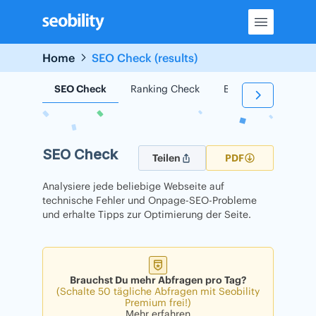
Skip
to
content
Home
SEO Check (results)
SEO Check
Ranking Check
Backlink Check
SEO Check
Teilen
PDF
Analysiere jede beliebige Webseite auf
technische Fehler und Onpage-SEO-Probleme
und erhalte Tipps zur Optimierung der Seite.
Brauchst Du mehr Abfragen pro Tag?
(Schalte 50 tägliche Abfragen mit Seobility
Premium frei!)
Mehr erfahren